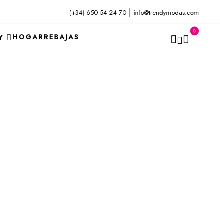
|
(+34) 650 54 24 70
info@trendymodas.com
0
HOGAR
REBAJAS
Y