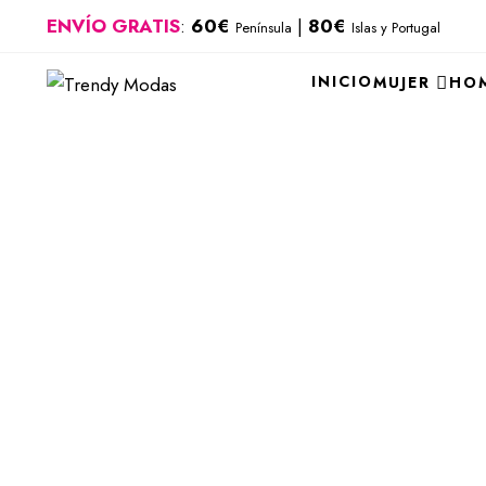
ENVÍO GRATIS
:
60€
|
80€
Península
Islas y Portugal
INICIO
MUJER
HO